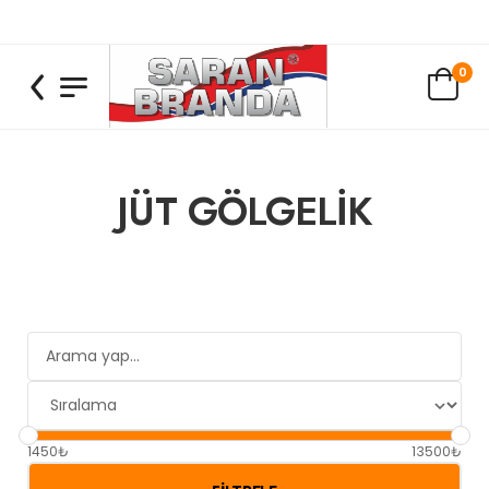
0
JÜT GÖLGELİK
1450₺
13500₺