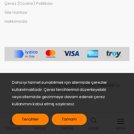
Çerez (Cookie) Politikası
Site Haritası
Hakkımızda
Daha iyi hizmet sunabilmek için sitemizde çerezler
Bu e-ticaret sitesi
Kolay Sipariş E-Ticaret Paketleri
ile
kullanılmaktadır. Çerez tercihlerinizi düzenleyebilir
hazırlanmıştır.
veya sitemizde gezinmeye devam ederek çerez
kullanımını kabul etmiş sayılırsınız.
Tercihler
Tamam
ANASAYFA
PAYLAŞ
SEPETIM
ARAMA
MENÜ