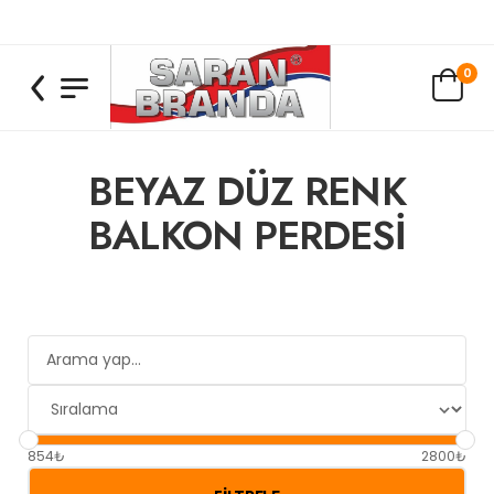
0
BEYAZ DÜZ RENK
BALKON PERDESI
854₺
2800₺