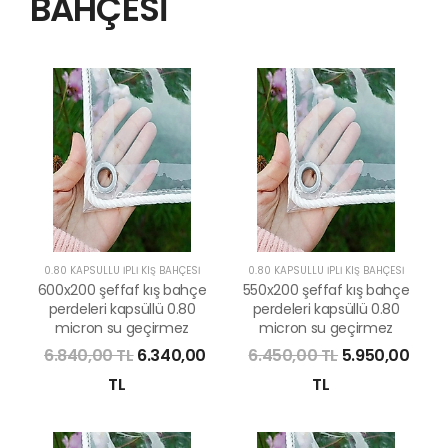
BAHÇESİ
0.80 KAPSÜLLÜ İPLİ KIŞ BAHÇESİ
0.80 KAPSÜLLÜ İPLİ KIŞ BAHÇESİ
600x200 şeffaf kış bahçe
550x200 şeffaf kış bahçe
perdeleri kapsüllü 0.80
perdeleri kapsüllü 0.80
micron su geçirmez
micron su geçirmez
6.840,00 TL
6.340,00
6.450,00 TL
5.950,00
TL
TL