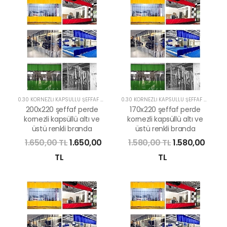
0.30 KORNEZLİ KAPSÜLLÜ ŞEFFAF PERDE
0.30 KORNEZLİ KAPSÜLLÜ ŞEFFAF PERDE
200x220 şeffaf perde
170x220 şeffaf perde
kornezli kapsüllü altı ve
kornezli kapsüllü altı ve
üstü renkli branda
üstü renkli branda
1.650,00 TL
1.650,00
1.580,00 TL
1.580,00
TL
TL