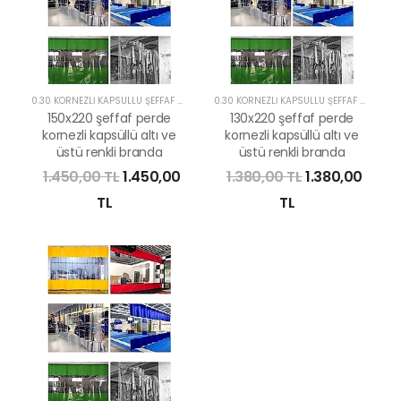
0.30 KORNEZLİ KAPSÜLLÜ ŞEFFAF PERDE
0.30 KORNEZLİ KAPSÜLLÜ ŞEFFAF PERDE
150x220 şeffaf perde
130x220 şeffaf perde
kornezli kapsüllü altı ve
kornezli kapsüllü altı ve
üstü renkli branda
üstü renkli branda
1.450,00 TL
1.450,00
1.380,00 TL
1.380,00
TL
TL