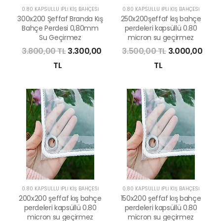
0.80 KAPSÜLLÜ İPLİ KIŞ BAHÇESİ
0.80 KAPSÜLLÜ İPLİ KIŞ BAHÇESİ
300x200 Şeffaf Branda Kış
250x200şeffaf kış bahçe
Bahçe Perdesi 0,80mm
perdeleri kapsüllü 0.80
Su Geçirmez
micron su geçirmez
3.800,00 TL
3.300,00
3.500,00 TL
3.000,00
TL
TL
0.80 KAPSÜLLÜ İPLİ KIŞ BAHÇESİ
0.80 KAPSÜLLÜ İPLİ KIŞ BAHÇESİ
200x200 şeffaf kış bahçe
150x200 şeffaf kış bahçe
perdeleri kapsüllü 0.80
perdeleri kapsüllü 0.80
micron su geçirmez
micron su geçirmez