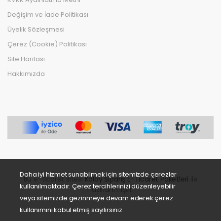
Değişim ve İade Politikası
Üyelik Sözleşmesi
Çerez (Cookie) Politikası
Site Haritası
Hakkımızda
Daha iyi hizmet sunabilmek için sitemizde çerezler
Bu e-ticaret sitesi
Kolay Sipariş E-Ticaret Paketleri
ile
kullanılmaktadır. Çerez tercihlerinizi düzenleyebilir
hazırlanmıştır.
veya sitemizde gezinmeye devam ederek çerez
kullanımını kabul etmiş sayılırsınız.