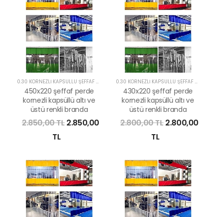
0.30 KORNEZLİ KAPSÜLLÜ ŞEFFAF PERDE
0.30 KORNEZLİ KAPSÜLLÜ ŞEFFAF PERDE
450x220 şeffaf perde
430x220 şeffaf perde
kornezli kapsüllü altı ve
kornezli kapsüllü altı ve
üstü renkli branda
üstü renkli branda
2.850,00 TL
2.850,00
2.800,00 TL
2.800,00
TL
TL