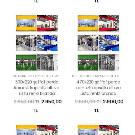
TL
TL
0.30 KORNEZLİ KAPSÜLLÜ ŞEFFAF PERDE
0.30 KORNEZLİ KAPSÜLLÜ ŞEFFAF PERDE
500x220 şeffaf perde
470x220 şeffaf perde
kornezli kapsüllü altı ve
kornezli kapsüllü altı ve
üstü renkli branda
üstü renkli branda
2.950,00 TL
2.950,00
2.900,00 TL
2.900,00
TL
TL