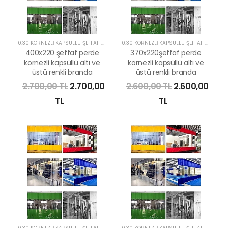
0.30 KORNEZLİ KAPSÜLLÜ ŞEFFAF PERDE
0.30 KORNEZLİ KAPSÜLLÜ ŞEFFAF PERDE
400x220 şeffaf perde
370x220şeffaf perde
kornezli kapsüllü altı ve
kornezli kapsüllü altı ve
üstü renkli branda
üstü renkli branda
2.700,00 TL
2.700,00
2.600,00 TL
2.600,00
TL
TL