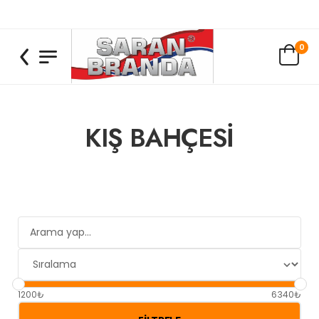
0
KIŞ BAHÇESİ
1200₺
6340₺