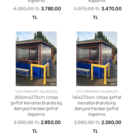
Kapama
Kapama
4.280,00 TL
3.780,00
3.970,00 TL
3.470,00
TL
TL
0.60 FERMUARLI KIŞ BAHÇESİ
0.60 FERMUARLI KIŞ BAHÇESİ
200cmx270cm Ortası
140x270cm Ortası Şeffaf
Şeffaf Kenarları Branda Kış
Kenarları Branda Kış
Bahçesi Perdesi Şeffaf
Bahçesi Perdesi Şeffaf
Kapama
Kapama
3.350,00 TL
2.850,00
2.860,00 TL
2.360,00
TL
TL