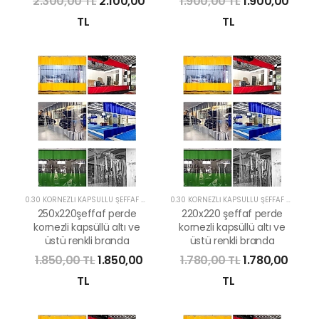
2.300,00 TL
2.100,00
1.900,00 TL
1.900,00
TL
TL
0.30 KORNEZLİ KAPSÜLLÜ ŞEFFAF PERDE
0.30 KORNEZLİ KAPSÜLLÜ ŞEFFAF PERDE
250x220şeffaf perde
220x220 şeffaf perde
kornezli kapsüllü altı ve
kornezli kapsüllü altı ve
üstü renkli branda
üstü renkli branda
1.850,00 TL
1.850,00
1.780,00 TL
1.780,00
TL
TL