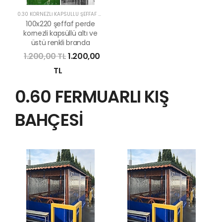
0.30 KORNEZLİ KAPSÜLLÜ ŞEFFAF PERDE
100x220 şeffaf perde
kornezli kapsüllü altı ve
üstü renkli branda
1.200,00 TL
1.200,00
TL
0.60 FERMUARLI KIŞ
BAHÇESİ