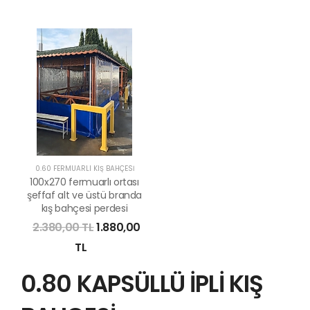
0.60 FERMUARLI KIŞ BAHÇESİ
100x270 fermuarlı ortası
şeffaf alt ve üstü branda
kış bahçesi perdesi
2.380,00 TL
1.880,00
TL
0.80 KAPSÜLLÜ İPLİ KIŞ