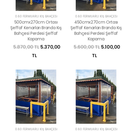
0.60 FERMUARLI KIŞ BAHÇESİ
0.60 FERMUARLI KIŞ BAHÇESİ
500cmx270cm Ortası
450cmx270cm Ortası
Şeffaf Kenarları Branda Kış
Şeffaf Kenarları Branda Kış
Bahçesi Perdesi Şeffaf
Bahçesi Perdesi Şeffaf
Kapama
Kapama
5.870,00 TL
5.370,00
5.600,00 TL
5.100,00
TL
TL
0.60 FERMUARLI KIŞ BAHÇESİ
0.60 FERMUARLI KIŞ BAHÇESİ